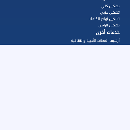
تشكيل كلي
تشكيل جزئي
تشكيل أواخر الكلمات
تشكيل إلزامي
خدمات أخرى
أرشيف المجلات الأدبية والثقافية
قاموس صخر
شركتنا
أسعارنا
المزايا
عن صححلي
الأسئلة الشائعة
المقالات
تواصل معنا
خريطة الموقع