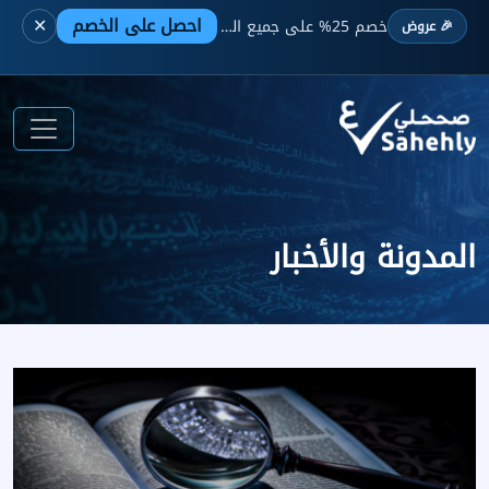
احصل على الخصم
✕
خصم 25% على جميع الباقات —
لفترة محدودة
🎉 عروض
المدونة والأخبار