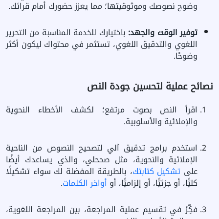
وضوح نصوصك وموثوقيتها؛ مما يعزز حضورك أمام قرائك.
توفير الوقت والجهد:
باختيارك للخدمة المناسبة من التحرير
اللغوي والتدقيق اللغوي، تستثمر في محتواك ليكون أكثر
وضوحًا.
نصائح عملية لتحسين جودة النص
اقرأ النص بصوت مرتفع؛ لكشف الأخطاء النحوية
والإملائية والأسلوبية.
استخدم برامج تدقيق آلي لتصحيح النصوص من الناحية
الإملائية والنحوية، مثل صححلي، والذي يساعدك أيضًا
على
تشكيل كتابتك
، بالطريقة المفضلة لك سواء تشكيلًا
كليًّا، أو جزئيًّا، أو إلزاميًّا، أو
أواخر الكلمات
.
فكِّرْ في تقسيم عملية المراجعة، بين المراجعة اللغوية،