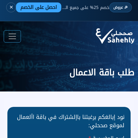
احصل على الخصم
✕
خصم 25% على جميع الباقات —
لفترة محدودة
🎉 عروض
طلب باقة الاعمال
نود إبالغكم برغبتنا باإلشتراك في باقة األعمال
لموقع صححلي: